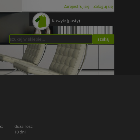
Zarejestruj się
Zaloguj się
Koszyk:
(pusty)
szukaj
ć:
duża ilość
:
10 dni