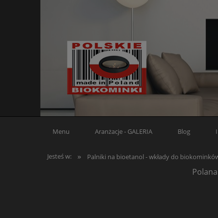
Menu
Aranżacje - GALERIA
Blog
»
Jesteś w:
Palniki na bioetanol - wkłady do biokominkó
Polana