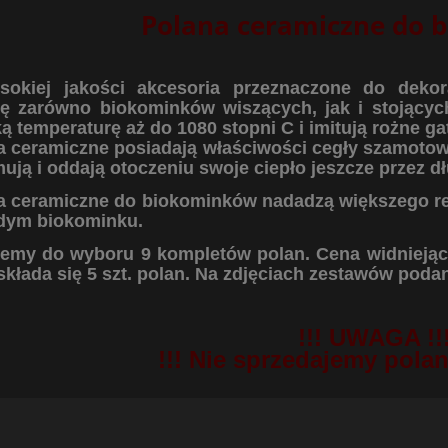
Polana ceramiczne do 
sokiej jakości akcesoria przeznaczone do dekor
ę zarówno biokominków wiszących, jak i stojących
 temperaturę aż do 1080 stopni C i imitują rożne ga
a ceramiczne posiadają właściwości cegły szamotowe
ują i oddają otoczeniu swoje ciepło jeszcze przez dł
a ceramiczne do biokominków nadadzą większego re
dym biokominku.
jemy do wyboru 9 kompletów polan. Cena widniejąc
składa się 5 szt. polan. Na zdjęciach zestawów pod
!!! UWAGA !!
!!! Nie sprzedajemy polan 