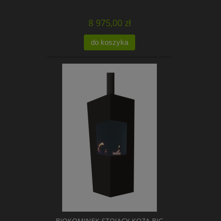
8 975,00 zł
do koszyka
BIOKOMINEK STOJĄCY KOZA BIG