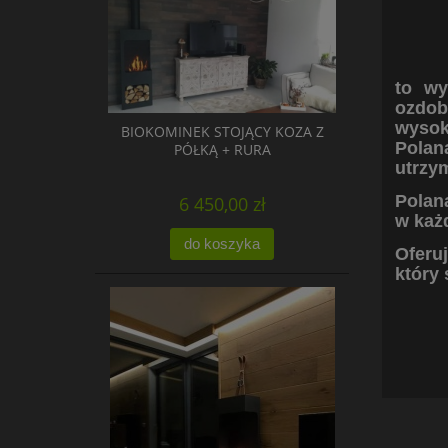
to wy
ozdob
wysoką
BIOKOMINEK STOJĄCY KOZA Z
Polan
PÓŁKĄ + RURA
utrzym
Polan
6 450,00 zł
w każ
do koszyka
Oferu
który 