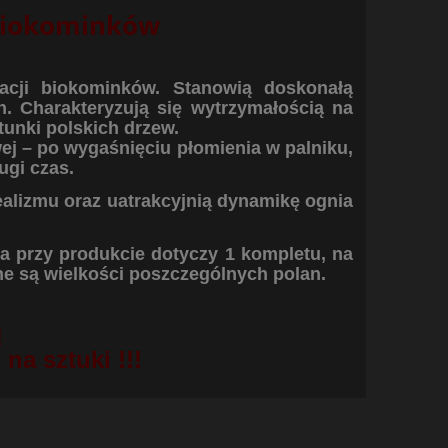
biokominków
acji biokominków. Stanowią doskonałą
. Charakteryzują się wytrzymałością na
tunki polskich drzew.
j – po wygaśnięciu płomienia w palniku,
ugi czas.
alizmu oraz uatrakcyjnią dynamikę ognia
a przy produkcie dotyczy 1 kompletu, na
ane są wielkości poszczególnych polan.
!
na sztuki !!!