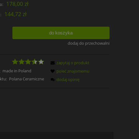
178,00 zł
o:
144,72 zł
:
do koszyka
.
dodaj do przechowalni
zapytaj o produkt
:
made in Poland
poleć znajomemu
ktu:
Polana Ceramiczne
dodaj opinię