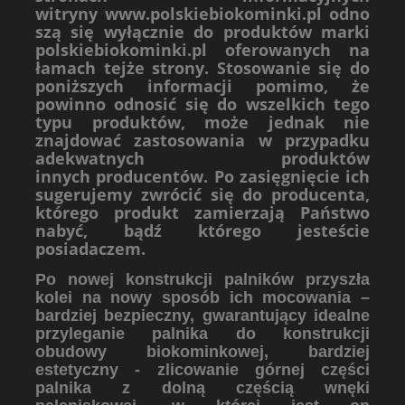
witryny
www.polskiebiokominki.pl
odno
szą się wyłącznie do produktów marki
polskiebiokominki.pl oferowanych na
łamach tejże strony. Stosowanie się do
poniższych informacji pomimo, że
powinno odnosić się do wszelkich tego
typu produktów, może jednak nie
znajdować zastosowania w przypadku
adekwatnych produktów
innych producentów. Po zasięgnięcie ich
sugerujemy zwrócić się do producenta,
którego produkt zamierzają Państwo
nabyć, bądź którego jesteście
posiadaczem.
Po nowej konstrukcji
palników
przyszła
kolei na nowy sposób ich mocowania –
bardziej bezpieczny, gwarantujący idealne
przyleganie palnika do konstrukcji
obudowy biokominkowej, bardziej
estetyczny - zlicowanie górnej części
palnika z dolną częścią wnęki