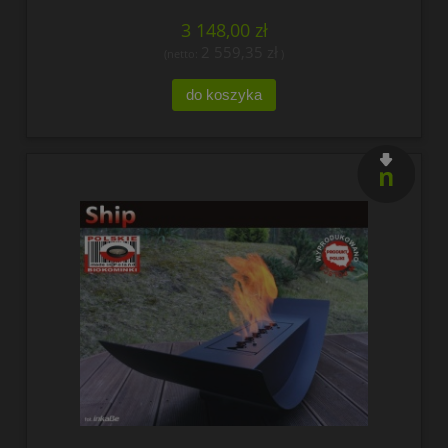
3 148,00 zł
2 559,35 zł
(netto:
)
do koszyka
nowość