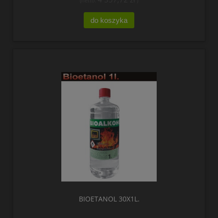
(netto:
)
do koszyka
BIOETANOL 30X1L.