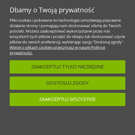
Dbamy o Twoją prywatność
Pliki cookies i pokrewne im technologie umożliwiają poprawne
działanie strony i pomagają nam dostosować ofertę do Twoich
potrzeb. Możesz zaakceptować wykorzystanie przez nas
wszystkich tych plików i przejść do sklepu lub dostosować użycie
plików do swoich preferencji, wybierając opcję "Dostosuj zgody".
Więcej o plikach cookies przeczytasz w naszej Polityce
prywatności.
ZAAKCEPTUJ TYLKO NIEZBĘDNE
DOSTOSUJ ZGODY
KUBEK 330ML SPERSONALIZOWANY IMIENNE
ZAAKCEPTUJ WSZYSTKIE
24,00 zł
19,51 zł
(netto:
)
do koszyka