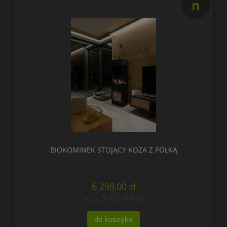
nowość
BIOKOMINEK STOJĄCY KOZA Z PÓŁKĄ
6 299,00 zł
5 121,14 zł
(netto:
)
do koszyka