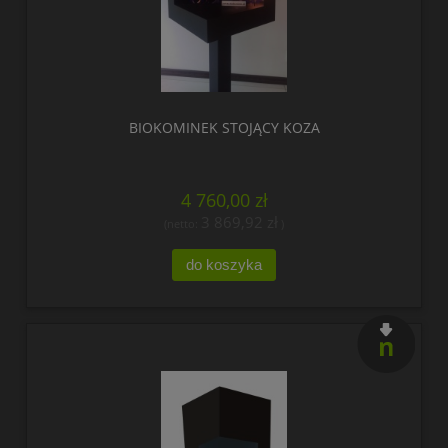
BIOKOMINEK STOJĄCY KOZA
4 760,00 zł
3 869,92 zł
(netto:
)
do koszyka
nowość