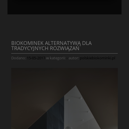
BIOKOMINEK ALTERNATYWĄ DLA
TRADYCYJNYCH ROZWIĄZAŃ
Dodano:
15-05-2017
w kategorii:
-
autor:
polskiebiokominki.pl