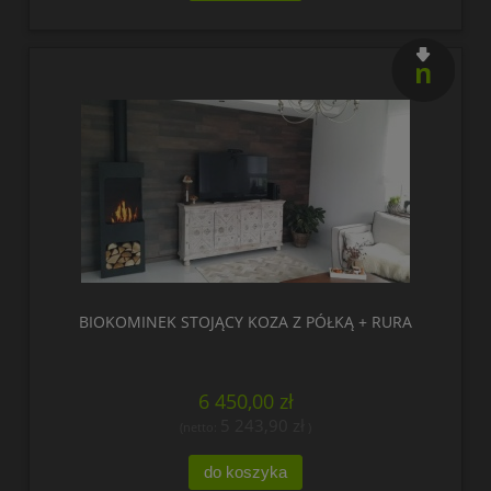
nowość
BIOKOMINEK STOJĄCY KOZA Z PÓŁKĄ + RURA
6 450,00 zł
5 243,90 zł
(netto:
)
do koszyka