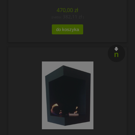
470,00 zł
382,11 zł
(netto:
)
do koszyka
nowość