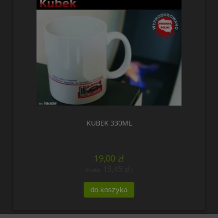
KUBEK 330ML
19,00 zł
15,45 zł
(netto:
)
do koszyka