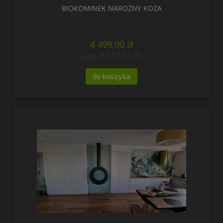
BIOKOMINEK NAROŻNY KOZA
4 499,00 zł
3 657,72 zł
(netto:
)
do koszyka