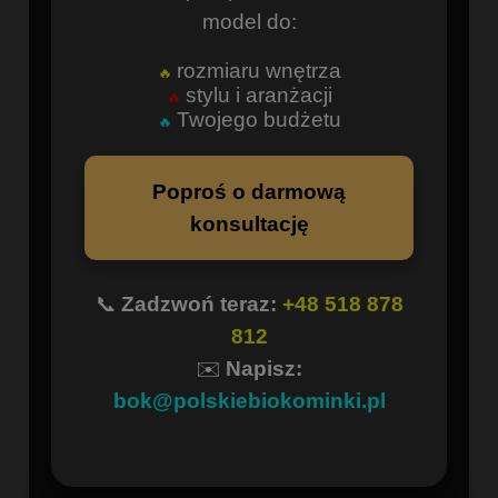
model do:
rozmiaru wnętrza
🔥
stylu i aranżacji
🔥
Twojego budżetu
🔥
Poproś o darmową
konsultację
📞
Zadzwoń teraz:
+48 518 878
812
✉️
Napisz:
bok@polskiebiokominki.pl