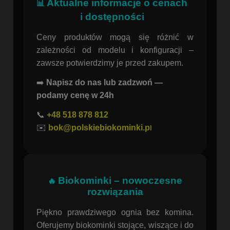
Aktualne informacje o cenach
📊
i dostępności
Ceny produktów mogą się różnić w
zależności od modelu i konfiguracji –
zawsze potwierdzimy je przed zakupem.
➡️
Napisz do nas lub zadzwoń —
podamy cenę w 24h
📞
+48 518 878 812
✉️
bok@polskiebiokominki.p
l
Biokominki – nowoczesne
🔥
rozwiązania
Piękno prawdziwego ognia bez komina.
Oferujemy biokominki stojące, wiszące i do