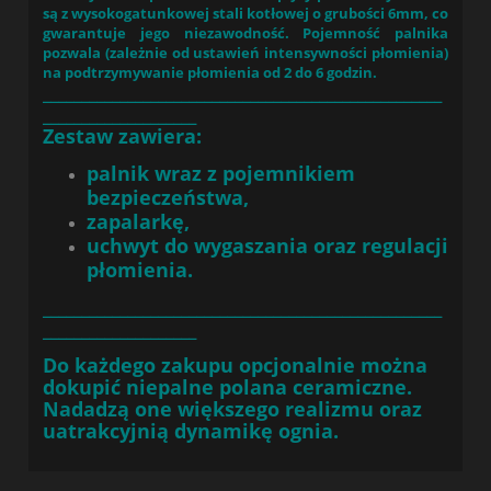
są z wysokogatunkowej stali kotłowej o grubości 6mm, co
gwarantuje jego niezawodność. Pojemność palnika
pozwala (zależnie od ustawień intensywności płomienia)
na podtrzymywanie płomienia od 2 do 6 godzin.
____________________________________________________
____________________
Zestaw zawiera:
palnik wraz z pojemnikiem
bezpieczeństwa,
zapalarkę,
uchwyt do wygaszania oraz regulacji
płomienia.
____________________________________________________
____________________
Do każdego zakupu opcjonalnie można
dokupić niepalne
polana ceramiczne.
Nadadzą one większego realizmu oraz
uatrakcyjnią dynamikę ognia.