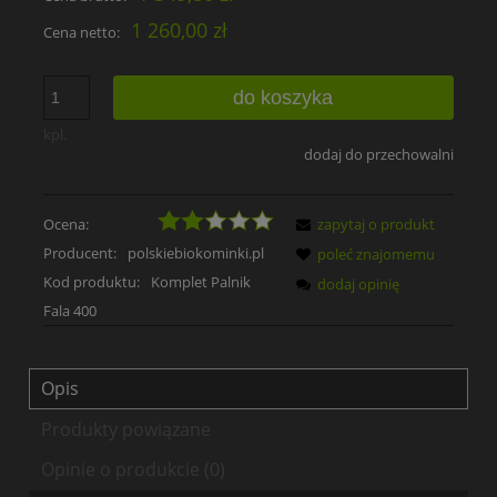
1 260,00 zł
Cena netto:
do koszyka
kpl.
dodaj do przechowalni
Ocena:
zapytaj o produkt
Producent:
polskiebiokominki.pl
poleć znajomemu
Kod produktu:
Komplet Palnik
dodaj opinię
Fala 400
Opis
Produkty powiązane
Opinie o produkcie (0)