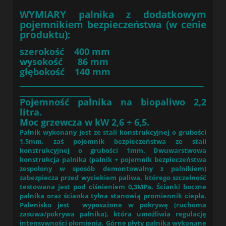
WYMIARY palnika z dodatkowym
pojemnikiem bezpieczeństwa (w cenie
produktu):
szerokość 400 mm
wysokość 86 mm
głębokość 140 mm
____________________________________________________
____________________
Pojemność palnika na biopaliwo 2,2
litra.
Moc grzewcza w kW 2,6 ÷ 6,5.
Palnik wykonany jest ze stali konstrukcyjnej o grubości
1,5mm, zaś pojemnik bezpieczeństwa ze stali
konstrukcyjnej o grubości 1mm. Dwuwarstwowa
konstrukcja palnika (palnik + pojemnik bezpieczeństwa
zespolony w sposób demontowalny z palnikiem)
zabezpiecza przed wyciekiem paliwa, którego szczelność
testowana jest pod ciśnieniem 0,3MPa. Ścianki boczne
palnika oraz ścianka tylna stanowią promiennik ciepła.
Palenisko jest wyposażone w pokrywę (ruchoma
zasuwa/pokrywa palnika), która umożliwia regulację
intensywności płomienia. Górne płyty palnika wykonane