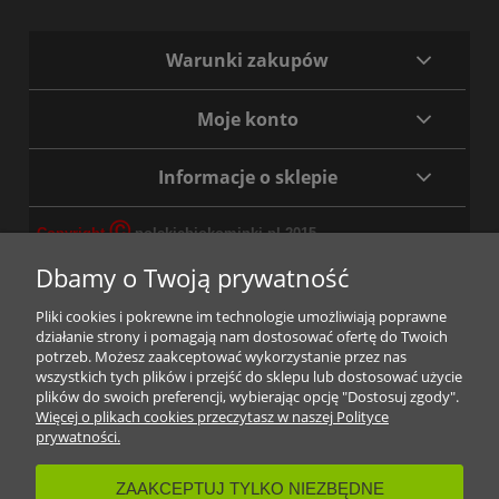
Warunki zakupów
Moje konto
Informacje o sklepie
Ⓒ
Copyright
polskiebiokominki.pl 2015
Wszelkie informacje zawarte na stronach
Dbamy o Twoją prywatność
polskiebiokominki.pl objęte są prawami autorskimi
należącymi do administratora witryny
www.polskiebiokominki.pl i podlegają ochronie prawnej.
Pliki cookies i pokrewne im technologie umożliwiają poprawne
Kopiowanie materiałów fotograficznych oraz treści bez
działanie strony i pomagają nam dostosować ofertę do Twoich
zgody właściciela witryny zabronione.
potrzeb. Możesz zaakceptować wykorzystanie przez nas
Korzystając z formularza kontaktowego oraz ze stron w
wszystkich tych plików i przejść do sklepu lub dostosować użycie
plików do swoich preferencji, wybierając opcję "Dostosuj zgody".
obrębie strony głównej www.polskiebiokominki.pl
Więcej o plikach cookies przeczytasz w naszej Polityce
wyrażacie Państwo zgodę na przetwarzanie danych
prywatności.
osobowych przez firmę polskiebiokominki.pl w celu obsługi
zgłoszenia - na podstawie art. 6 ust. 1 lit. a) Rozporządzenia
ZAAKCEPTUJ TYLKO NIEZBĘDNE