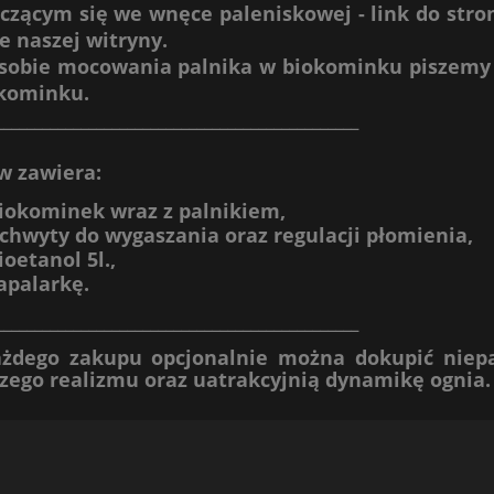
czącym się we wnęce paleniskowej -
link do stro
ie naszej witryny.
sobie mocowania palnika w biokominku piszemy n
kominku.
_______________________________________________
w zawiera:
iokominek
wraz z palnikiem,
chwyty do wygaszania oraz regulacji płomienia,
ioetanol 5l.,
apalarkę
.
_______________________________________________
żdego zakupu opcjonalnie można dokupić niep
zego realizmu oraz uatrakcyjnią dynamikę ognia.