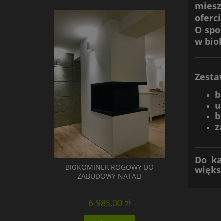
miesz
oferc
O spo
w bio
_______
Zesta
b
u
b
z
_______
Do ka
BIOKOMINEK ROGOWY DO
więks
ZABUDOWY NATALI
6 985,00 zł