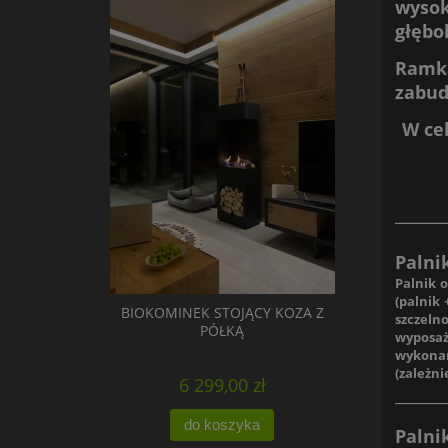
wyso
głębo
Ramka
zabud
W ce
_______
Palni
Palnik 
(palnik
BIOKOMINEK STOJĄCY KOZA Z
szczeln
PÓŁKĄ
wyposaż
wykonan
(zależn
6 299,00 zł
______
do koszyka
Palni