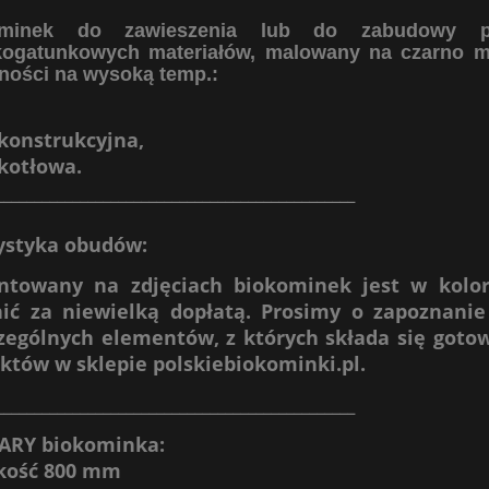
ominek do zawieszenia lub do zabudowy pr
ogatunkowych materiałów, malowany na czarno m
ności na wysoką temp.:
 konstrukcyjna,
 kotłowa.
_______________________________________________
ystyka
obudów:
ntowany na zdjęciach biokominek jest w kolo
ić za niewielką dopłatą. Prosimy o zapoznanie
zególnych elementów, z których składa się goto
któw w sklepie polskiebiokominki.pl.
_______________________________________________
ARY biokominka:
kość 800 mm