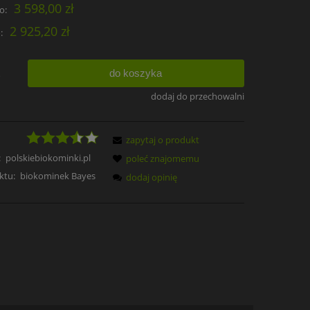
3 598,00 zł
o:
2 925,20 zł
:
do koszyka
.
dodaj do przechowalni
zapytaj o produkt
:
polskiebiokominki.pl
poleć znajomemu
ktu:
biokominek Bayes
dodaj opinię