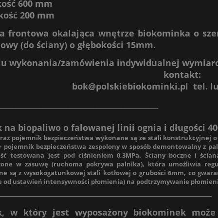
kość 600 mm
kość 200 mm
 frontowa okalająca wnętrze biokominka o sze
owy (do ściany) o głębokości 15mm.
lu wykonania/zamówienia indywidualnej wymiaro
kontakt:
bok@polskiebiokominki.pl
tel. l
_______________________________________________
k na biopaliwo o falowanej linii ognia i długości 
oraz pojemnik bezpieczeństwa wykonane są ze stali konstrukcyjnej
 + pojemnik bezpieczeństwa zespolony w sposób demontowalny z pa
ość testowana jest pod ciśnieniem 0,3MPa. Ściany boczne i ścian
one w zasuwę (ruchoma pokrywa palnika), która umożliwia regul
e są z wysokogatunkowej stali kotłowej o grubości 6mm, co gwara
ie od ustawień intensywności płomienia) na podtrzymywanie płomienia
_______________________________________________________
k, w który jest wyposażony biokominek może 