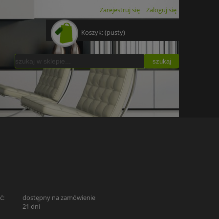
Zarejestruj się
Zaloguj się
Koszyk:
(pusty)
szukaj
ć:
dostępny na zamówienie
:
21 dni