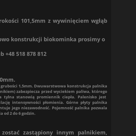
rokości 101,5mm z wywinięciem wgłąb
wo konstrukcji biokominka prosimy o
ub
+48 518 878 812
400mm.
 o grubości 1,5mm. Dwuwarstwowa konstrukcja palnika
lnikiem
) zabezpiecza przed wyciekiem paliwa, którego
a tylna stanowią promiennik ciepła. Palenisko jest
ację intensywności płomienia. Górne płyty palnika
ntuje jego niezawodność. Pojemność palnika pozwala
 od 2 do 6 godzin.
zostać zastąpiony innym palnikiem,