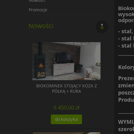
Nowości
Biok
Promocje
wysok
odpor
Nowości
- stal,
- stal
- stal
_______
Kolor
Preze
zmien
BIOKOMINEK STOJĄCY KOZA Z
PÓŁKĄ + RURA
poszc
Produ
6 450,00 zł
_______
do koszyka
WYMI
szero