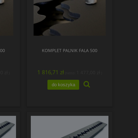
400
KOMPLET PALNIK FALA 500
1 816,71 zł
0 zł
1 477,00 zł
)
(netto:
)
do koszyka