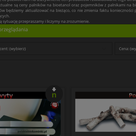
tualne są ceny palników na bioetanol oraz pojemników z palnikami na bioe
w będziemy aktualizować na bieżąco, co nie zmienia faktu konieczności po
cych.
łą sytuację przepraszamy i liczymy na zrozumienie.
przeglądania
ent: (wybierz)
Cena: (wy
nowość