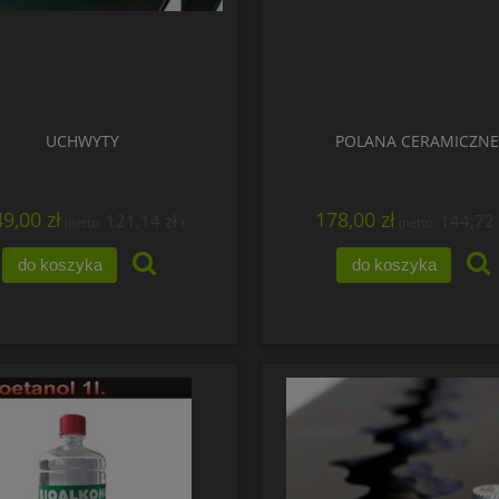
UCHWYTY
POLANA CERAMICZNE
9,00 zł
178,00 zł
121,14 zł
144,72 
(netto:
)
(netto:
do koszyka
do koszyka