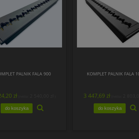
MPLET PALNIK FALA 900
KOMPLET PALNIK FALA 1
24,20 zł
3 447,69 zł
2 540,00 zł
2 803,0
(netto:
)
(netto:
do koszyka
do koszyka