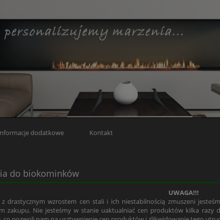
Informacje dodatkowe
Kontakt
ria do biokominków
UWAGA!!!
 z drastycznym wzrostem cen stali i ich niestabilnością zmuszeni jes
 zakupu. Nie jesteśmy w stanie uaktualniać cen produktów kilka razy dz
je, co pozwoli nam na usztywnienie cen produktów i zlikwidowanie tego utru