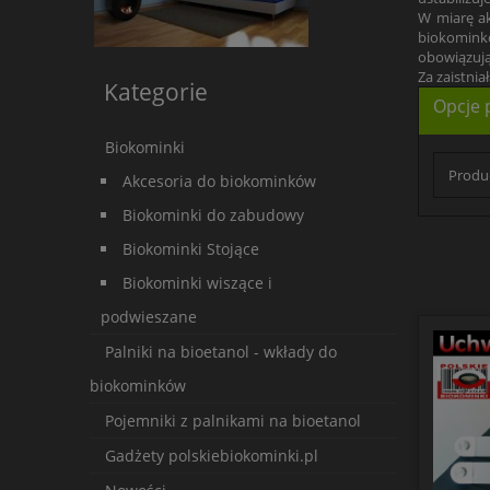
W miarę ak
biokominkó
obowiązują
Za zaistnia
Kategorie
Opcje 
Biokominki
Produc
Akcesoria do biokominków
Biokominki do zabudowy
Biokominki Stojące
Biokominki wiszące i
podwieszane
Palniki na bioetanol - wkłady do
biokominków
Pojemniki z palnikami na bioetanol
Gadżety polskiebiokominki.pl