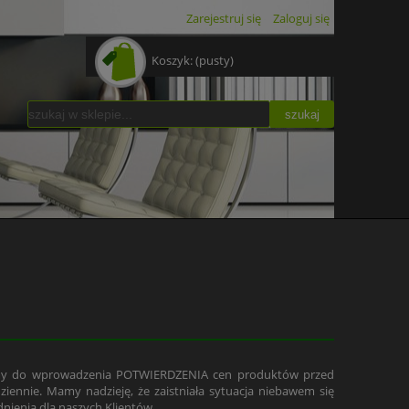
Zarejestruj się
Zaloguj się
Koszyk:
(pusty)
szukaj
teśmy do wprowadzenia POTWIERDZENIA cen produktów przed
iennie. Mamy nadzieję, że zaistniała sytuacja niebawem się
dnienia dla naszych Klientów.