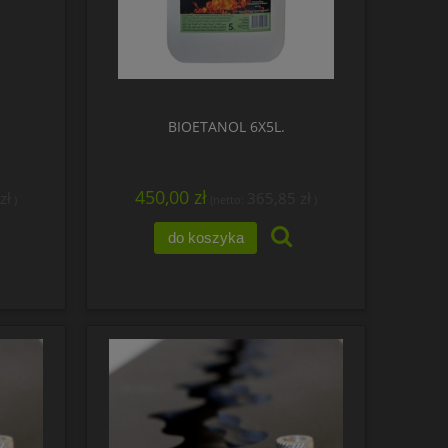
BIOETANOL 6X5L.
450,00 zł
zł
365,85 zł
)
(netto:
)
do koszyka