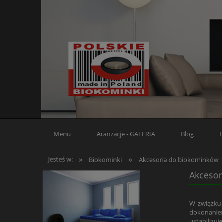
Menu
Aranżacje - GALERIA
Blog
»
»
Jesteś w:
Biokominki
Akcesoria do biokominków
Akceso
W związku
dokonaniem
ustabilizu