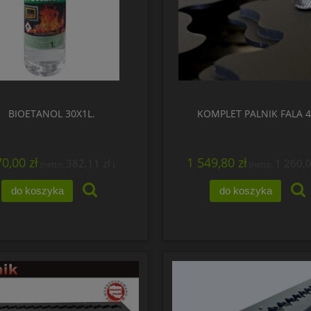
BIOETANOL 30X1L.
KOMPLET PALNIK FALA 
0,00 zł
1 549,80 zł
382,11 zł
1 260,0
(netto:
)
(netto:
do koszyka
do koszyka