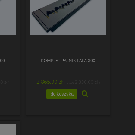
700
KOMPLET PALNIK FALA 800
2 865,90 zł
0 zł
2 330,00 zł
)
(netto:
)
do koszyka