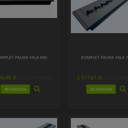
MPLET PALNIK FALA 600
KOMPLET PALNIK FALA 
84,48 zł
2 517,81 zł
1 776,00 zł
2 047,0
(netto:
)
(netto:
do koszyka
do koszyka